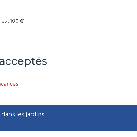
es :
100 €
acceptés
acances
dans les jardins.