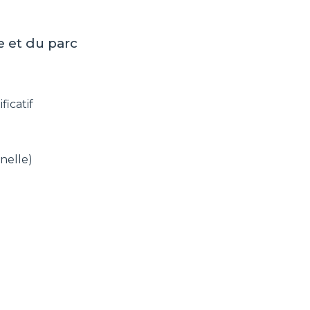
e
et du parc
ficatif
nelle)