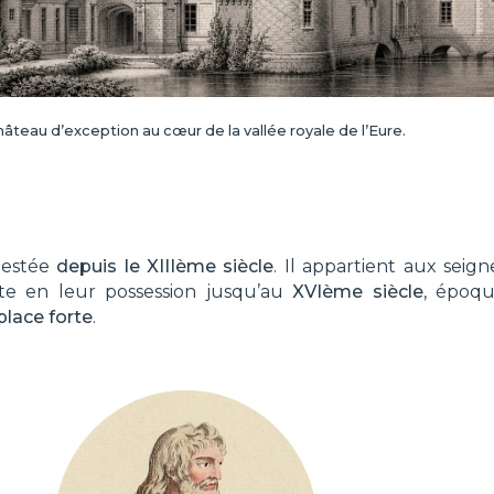
hâteau d’exception au cœur de la vallée royale de l’Eure.
testée
depuis le XIIIème siècle
. Il appartient aux seig
te en leur possession jusqu’au
XVIème siècle
, époq
 place forte
.