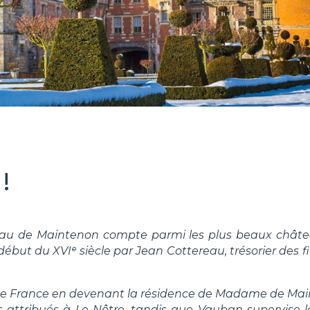
!
âteau de Maintenon compte parmi les plus beaux châtea
but du XVIᵉ siècle par Jean Cottereau, trésorier des fin
ire de France en devenant la résidence de Madame de Mai
ns attribués à Le Nôtre, tandis que Vauban supervise 